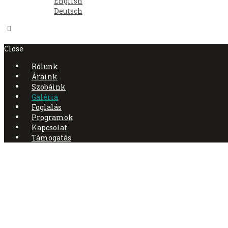
English
Deutsch
Close
Rólunk
Áraink
Szobáink
Galéria
Foglalás
Programok
Kapcsolat
Támogatás