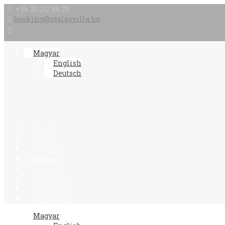
+36 30 212 88 25
booking@szalayvilla.hu
Magyar
English
Deutsch
Rólunk
Áraink
Szobáink
Galéria
Foglalás
Programok
Kapcsolat
Támogatás
Magyar