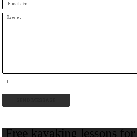
SEND MESSAGE
Free kayaking lessons for