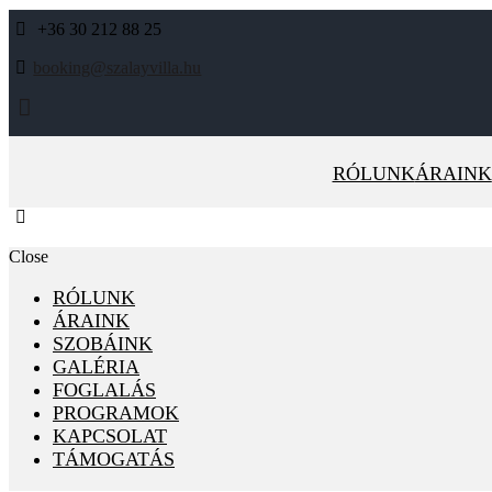
+36 30 212 88 25
booking@szalayvilla.hu
RÓLUNK
ÁRAINK
Close
RÓLUNK
ÁRAINK
SZOBÁINK
GALÉRIA
FOGLALÁS
PROGRAMOK
KAPCSOLAT
TÁMOGATÁS