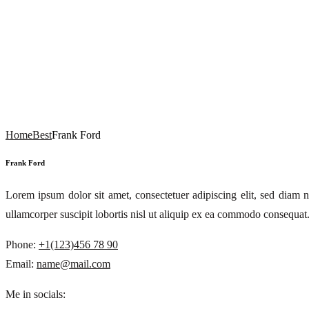
Home
Best
Frank Ford
Frank Ford
Lorem ipsum dolor sit amet, consectetuer adipiscing elit, sed diam
ullamcorper suscipit lobortis nisl ut aliquip ex ea commodo consequat.
Phone:
+1(123)456 78 90
Email:
name@mail.com
Me in socials: