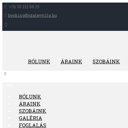
+36 30 212 88 25
booking@szalayvilla.hu
RÓLUNK
ÁRAINK
SZOBÁINK
Close
RÓLUNK
ÁRAINK
SZOBÁINK
GALÉRIA
FOGLALÁS