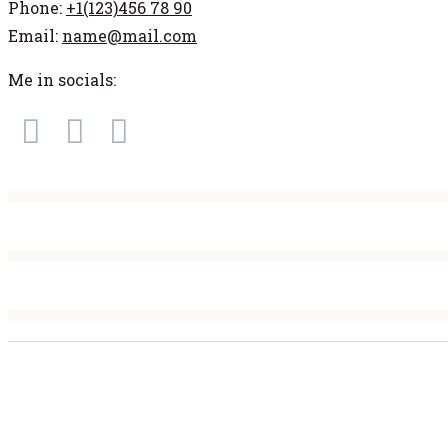
Phone:
+1(123)456 78 90
Email:
name@mail.com
Me in socials:
Rooms
%
Dining
%
Events
%