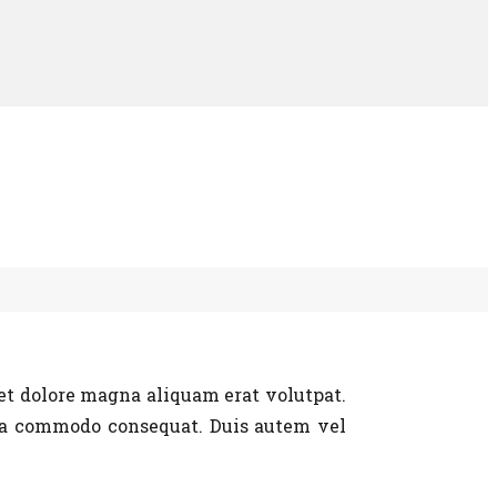
S
et dolore magna aliquam erat volutpat.
 ea commodo consequat. Duis autem vel